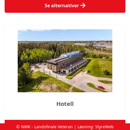
Se alternativer
Hotell
© NMK - Landsfinale Veteran | Løsning:
Hotell
StyreWeb